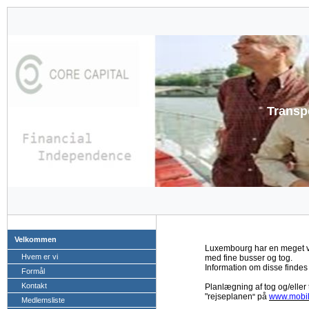
Transp
Velkommen
Luxembourg har en meget ve
Hvem er vi
med fine busser og tog.
Information om disse finde
Formål
Kontakt
Planlægning af tog og/eller
"rejseplanen
på
www.mobili
"
Medlemsliste