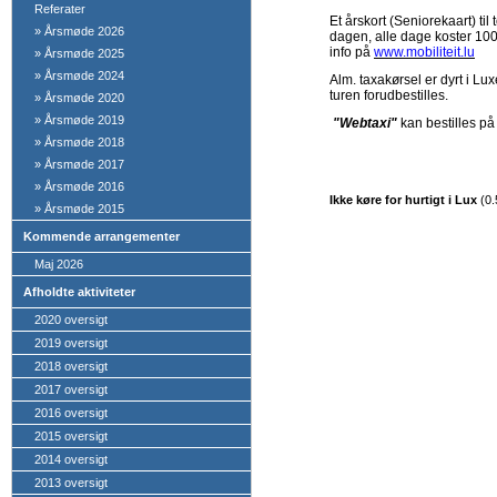
Referater
Et årskort (Seniorekaart) ti
»
Årsmøde 2026
dagen, alle dage koster 100
info på
www.mobiliteit.lu
»
Årsmøde 2025
»
Årsmøde 2024
Alm. taxakørsel er dyrt i Lux
turen forudbestilles.
»
Årsmøde 2020
»
Årsmøde 2019
"Webtaxi"
kan bestilles på
»
Årsmøde 2018
»
Årsmøde 2017
»
Årsmøde 2016
Ikke køre for hurtigt i Lux
(
0.
»
Årsmøde 2015
Kommende arrangementer
Maj 2026
Afholdte aktiviteter
2020 oversigt
2019 oversigt
2018 oversigt
2017 oversigt
2016 oversigt
2015 oversigt
2014 oversigt
2013 oversigt