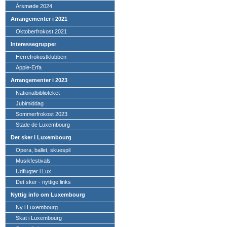
Årsmøde 2024
Arrangementer i 2021
Oktoberfrokost 2021
Interessegrupper
Herrefrokostklubben
Apple-Erfa
Arrangementer i 2023
Nationalbiblioteket
Jubimiddag
Sommerfrokost 2023
Stade de Luxembourg
Det sker i Luxembourg
Opera, ballet, skuespil
Musikfestivals
Udflugter i Lux
Det sker - nyttige links
Nyttig info om Luxembourg
Ny i Luxembourg
Skat i Luxembourg