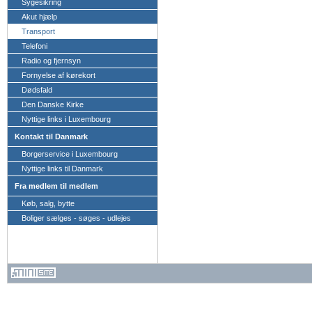
Sygesikring
Akut hjælp
Transport
Telefoni
Radio og fjernsyn
Fornyelse af kørekort
Dødsfald
Den Danske Kirke
Nyttige links i Luxembourg
Kontakt til Danmark
Borgerservice i Luxembourg
Nyttige links til Danmark
Fra medlem til medlem
Køb, salg, bytte
Boliger sælges - søges - udlejes