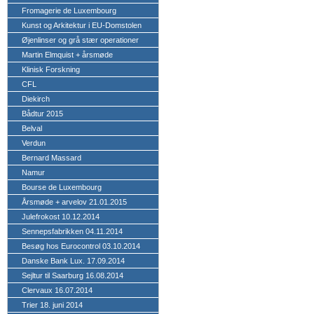
Fromagerie de Luxembourg
Kunst og Arkitektur i EU-Domstolen
Øjenlinser og grå stær operationer
Martin Elmquist + årsmøde
Klinisk Forskning
CFL
Diekirch
Bådtur 2015
Belval
Verdun
Bernard Massard
Namur
Bourse de Luxembourg
Årsmøde + arvelov 21.01.2015
Julefrokost 10.12.2014
Sennepsfabrikken 04.11.2014
Besøg hos Eurocontrol 03.10.2014
Danske Bank Lux. 17.09.2014
Sejltur til Saarburg 16.08.2014
Clervaux 16.07.2014
Trier 18. juni 2014