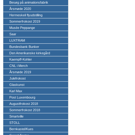
Besøg på animationsfabrik
Årsmøde 2020
Hermeskeil flyudstilling
Sommerfrokost 2019
Musée Peppange
Saar
LUXTRAM
Bundesbank Bunker
Den Amerikanske kirkegård
Kaempff-Kohler
CNL i Merch
Årsmøde 2019
Julefrokost
Glaskunst
Karl Max
Post Luxembourg
Augustfrokost 2018
Sommerfrokost 2018
Smartville
STOLL
Bernkastel/Kues