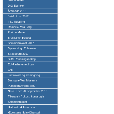
Grand Teater
Dräi Eechelen
Årsmøde 2018
Julefrokost 2017
Inka Udstilling
Romersk Villa Borg
Port de Mertert
Brasiliansk frokost
Sommerfrokost 2017
Byvandring i Echternach
Strasbourg 2017
SIAS Rensningsanlæg
EU-Parlamentet i Lux
LAR
Juefrokost og ølsmagning
Bastogne War Museum
Pumpekraftværk SEO
Nero i Trier 20. september 2016
Tibetansk frokost, kunst og is
Sommerfrokost
Historisk skifermuseum
Ædelstene i Idar-Oberstein