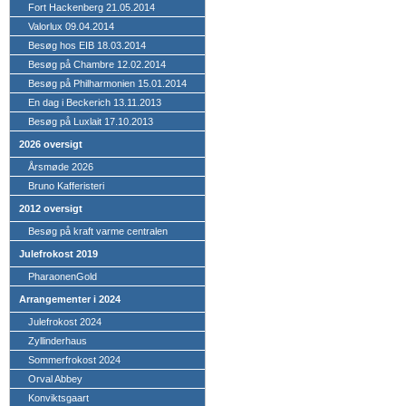
Fort Hackenberg 21.05.2014
Valorlux 09.04.2014
Besøg hos EIB 18.03.2014
Besøg på Chambre 12.02.2014
Besøg på Philharmonien 15.01.2014
En dag i Beckerich 13.11.2013
Besøg på Luxlait 17.10.2013
2026 oversigt
Årsmøde 2026
Bruno Kafferisteri
2012 oversigt
Besøg på kraft varme centralen
Julefrokost 2019
PharaonenGold
Arrangementer i 2024
Julefrokost 2024
Zyllinderhaus
Sommerfrokost 2024
Orval Abbey
Konviktsgaart