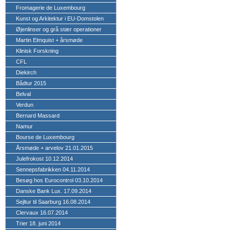
Fromagerie de Luxembourg
Kunst og Arkitektur i EU-Domstolen
Øjenlinser og grå stær operationer
Martin Elmquist + årsmøde
Klinisk Forskning
CFL
Diekirch
Bådtur 2015
Belval
Verdun
Bernard Massard
Namur
Bourse de Luxembourg
Årsmøde + arvelov 21.01.2015
Julefrokost 10.12.2014
Sennepsfabrikken 04.11.2014
Besøg hos Eurocontrol 03.10.2014
Danske Bank Lux. 17.09.2014
Sejltur til Saarburg 16.08.2014
Clervaux 16.07.2014
Trier 18. juni 2014