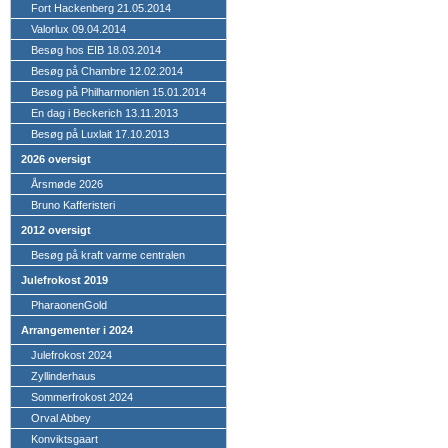
Fort Hackenberg 21.05.2014
Valorlux 09.04.2014
Besøg hos EIB 18.03.2014
Besøg på Chambre 12.02.2014
Besøg på Philharmonien 15.01.2014
En dag i Beckerich 13.11.2013
Besøg på Luxlait 17.10.2013
2026 oversigt
Årsmøde 2026
Bruno Kafferisteri
2012 oversigt
Besøg på kraft varme centralen
Julefrokost 2019
PharaonenGold
Arrangementer i 2024
Julefrokost 2024
Zyllinderhaus
Sommerfrokost 2024
Orval Abbey
Konviktsgaart