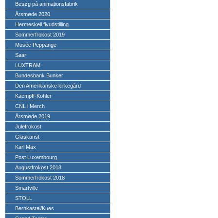
Besøg på animationsfabrik
Årsmøde 2020
Hermeskeil flyudstilling
Sommerfrokost 2019
Musée Peppange
Saar
LUXTRAM
Bundesbank Bunker
Den Amerikanske kirkegård
Kaempff-Kohler
CNL i Merch
Årsmøde 2019
Julefrokost
Glaskunst
Karl Max
Post Luxembourg
Augustfrokost 2018
Sommerfrokost 2018
Smartville
STOLL
Bernkastel/Kues