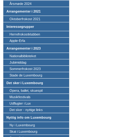
Årsmøde 2024
Arrangementer i 2021
Oktoberfrokost 2021
Interessegrupper
Herrefrokostklubben
Apple-Erfa
Arrangementer i 2023
Nationalbiblioteket
Jubimiddag
Sommerfrokost 2023
Stade de Luxembourg
Det sker i Luxembourg
Opera, ballet, skuespil
Musikfestivals
Udflugter i Lux
Det sker - nyttige links
Nyttig info om Luxembourg
Ny i Luxembourg
Skat i Luxembourg