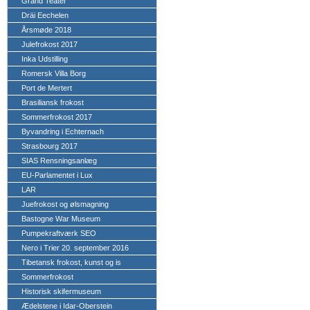
Grand Teater
Dräi Eechelen
Årsmøde 2018
Julefrokost 2017
Inka Udstilling
Romersk Villa Borg
Port de Mertert
Brasiliansk frokost
Sommerfrokost 2017
Byvandring i Echternach
Strasbourg 2017
SIAS Rensningsanlæg
EU-Parlamentet i Lux
LAR
Juefrokost og ølsmagning
Bastogne War Museum
Pumpekraftværk SEO
Nero i Trier 20. september 2016
Tibetansk frokost, kunst og is
Sommerfrokost
Historisk skifermuseum
Ædelstene i Idar-Oberstein