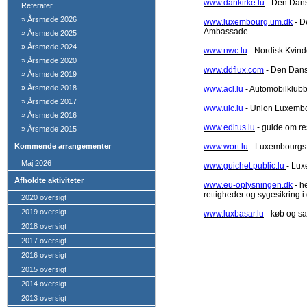
www.dankirke.lu
- Den Dan
Referater
»
Årsmøde 2026
www.luxembourg.um.dk
- 
Ambassade
»
Årsmøde 2025
»
Årsmøde 2024
www.nwc.lu
- Nordisk Kvin
»
Årsmøde 2020
www.ddflux.com
- Den Dan
»
Årsmøde 2019
»
Årsmøde 2018
www.acl.lu
- Automobilklubb
»
Årsmøde 2017
www.ulc.lu
- Union Luxembo
»
Årsmøde 2016
www.editus.lu
- guide om re
»
Årsmøde 2015
Kommende arrangementer
www.wort.lu
- Luxembourgs 
Maj 2026
www.guichet.public.lu
- Lux
Afholdte aktiviteter
www.eu-oplysningen.dk
- h
rettigheder og sygesikring
2020 oversigt
2019 oversigt
www.luxbasar.lu
- køb og sa
2018 oversigt
2017 oversigt
2016 oversigt
2015 oversigt
2014 oversigt
2013 oversigt