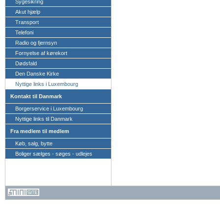
Sygesikring
Akut hjælp
Transport
Telefoni
Radio og fjernsyn
Fornyelse af kørekort
Dødsfald
Den Danske Kirke
Nyttige links i Luxembourg
Kontakt til Danmark
Borgerservice i Luxembourg
Nyttige links til Danmark
Fra medlem til medlem
Køb, salg, bytte
Boliger sælges - søges - udlejes