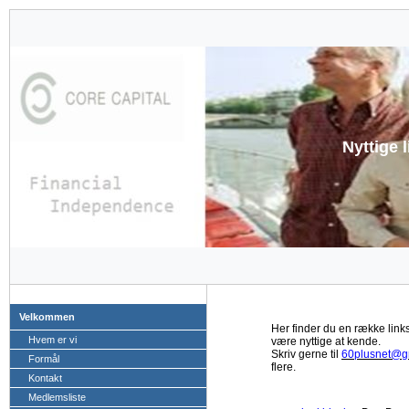
Nyttige 
Velkommen
Her finder du en række link
Hvem er vi
være nyttige at kende.
Skriv gerne til
60plusnet@g
Formål
flere.
Kontakt
Medlemsliste