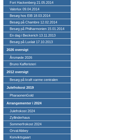
Fort Hackenberg 21.05.2014
Valorlux 09.04.2014
Besøg hos EIB 18.03.2014
Besøg på Chambre 12.02.2014
Besøg på Philharmonien 15.01.2014
En dag i Beckerich 13.11.2013
Besøg på Luxlait 17.10.2013
2026 oversigt
Årsmøde 2026
Bruno Kafferisteri
2012 oversigt
Besøg på kraft varme centralen
Julefrokost 2019
PharaonenGold
Arrangementer i 2024
Julefrokost 2024
Zyllinderhaus
Sommerfrokost 2024
Orval Abbey
Konviktsgaart