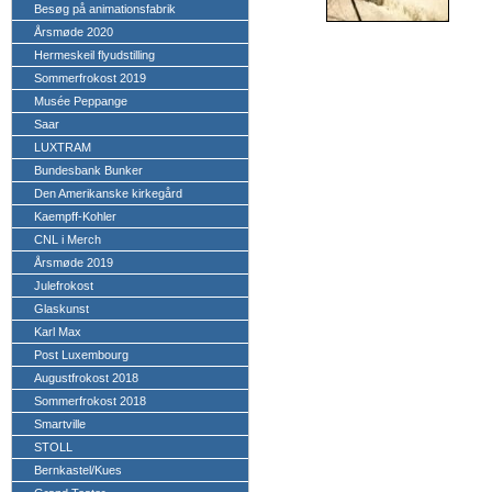
Besøg på animationsfabrik
Årsmøde 2020
Hermeskeil flyudstilling
Sommerfrokost 2019
Musée Peppange
Saar
LUXTRAM
Bundesbank Bunker
Den Amerikanske kirkegård
Kaempff-Kohler
CNL i Merch
Årsmøde 2019
Julefrokost
Glaskunst
Karl Max
Post Luxembourg
Augustfrokost 2018
Sommerfrokost 2018
Smartville
STOLL
Bernkastel/Kues