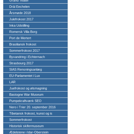
Grand Teater
Dräi Eechelen
Årsmøde 2018
Julefrokost 2017
Inka Udstilling
Romersk Villa Borg
Port de Mertert
Brasiliansk frokost
Sommerfrokost 2017
Byvandring i Echternach
Strasbourg 2017
SIAS Rensningsanlæg
EU-Parlamentet i Lux
LAR
Juefrokost og ølsmagning
Bastogne War Museum
Pumpekraftværk SEO
Nero i Trier 20. september 2016
Tibetansk frokost, kunst og is
Sommerfrokost
Historisk skifermuseum
Ædelstene i Idar-Oberstein