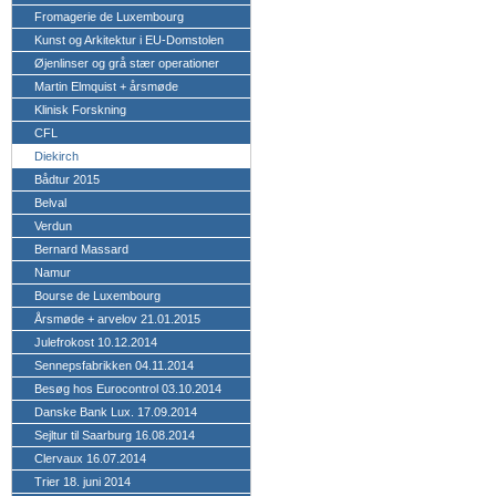
Fromagerie de Luxembourg
Kunst og Arkitektur i EU-Domstolen
Øjenlinser og grå stær operationer
Martin Elmquist + årsmøde
Klinisk Forskning
CFL
Diekirch
Bådtur 2015
Belval
Verdun
Bernard Massard
Namur
Bourse de Luxembourg
Årsmøde + arvelov 21.01.2015
Julefrokost 10.12.2014
Sennepsfabrikken 04.11.2014
Besøg hos Eurocontrol 03.10.2014
Danske Bank Lux. 17.09.2014
Sejltur til Saarburg 16.08.2014
Clervaux 16.07.2014
Trier 18. juni 2014