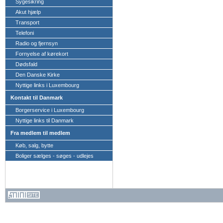
Sygesikring
Akut hjælp
Transport
Telefoni
Radio og fjernsyn
Fornyelse af kørekort
Dødsfald
Den Danske Kirke
Nyttige links i Luxembourg
Kontakt til Danmark
Borgerservice i Luxembourg
Nyttige links til Danmark
Fra medlem til medlem
Køb, salg, bytte
Boliger sælges - søges - udlejes