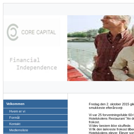
Velkommen
Fredag den 2. oktober 2015 gik t
smukkeste efterårsvejr.
Hvem er vi
Vi var 25 forventningsfulde 60
Formål
Hotelskolens Restaurant "An der
frokost.
Kontakt
Vi blev bestem ikke skuffede.
Vi fik den lækreste frokost tilb
Medlemsliste
Hotelskolens elever. Elever so