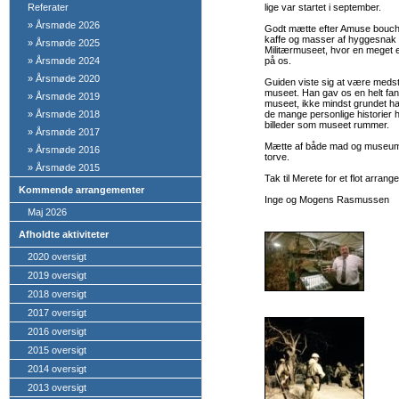
Referater
lige var startet i september.
»
Årsmøde 2026
Godt mætte efter Amuse bouche
kaffe og masser af hyggesnak b
»
Årsmøde 2025
Militærmuseet, hvor en meget 
»
Årsmøde 2024
på os.
»
Årsmøde 2020
Guiden viste sig at være medst
museet. Han gav os en helt fan
»
Årsmøde 2019
museet, ikke mindst grundet h
»
Årsmøde 2018
de mange personlige historier h
billeder som museet rummer.
»
Årsmøde 2017
Mætte af både mad og museumsb
»
Årsmøde 2016
torve.
»
Årsmøde 2015
Tak til Merete for et flot arran
Kommende arrangementer
Inge og Mogens Rasmussen
Maj 2026
Afholdte aktiviteter
2020 oversigt
2019 oversigt
2018 oversigt
2017 oversigt
2016 oversigt
2015 oversigt
2014 oversigt
2013 oversigt