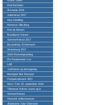
Grand Teater
Dräi Eechelen
Årsmøde 2018
Julefrokost 2017
Inka Udstilling
Romersk Villa Borg
Port de Mertert
Brasiliansk frokost
Sommerfrokost 2017
Byvandring i Echternach
Strasbourg 2017
SIAS Rensningsanlæg
EU-Parlamentet i Lux
LAR
Juefrokost og ølsmagning
Bastogne War Museum
Pumpekraftværk SEO
Nero i Trier 20. september 2016
Tibetansk frokost, kunst og is
Sommerfrokost
Historisk skifermuseum
Ædelstene i Idar-Oberstein