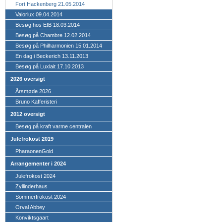
Fort Hackenberg 21.05.2014
Valorlux 09.04.2014
Besøg hos EIB 18.03.2014
Besøg på Chambre 12.02.2014
Besøg på Philharmonien 15.01.2014
En dag i Beckerich 13.11.2013
Besøg på Luxlait 17.10.2013
2026 oversigt
Årsmøde 2026
Bruno Kafferisteri
2012 oversigt
Besøg på kraft varme centralen
Julefrokost 2019
PharaonenGold
Arrangementer i 2024
Julefrokost 2024
Zyllinderhaus
Sommerfrokost 2024
Orval Abbey
Konviktsgaart