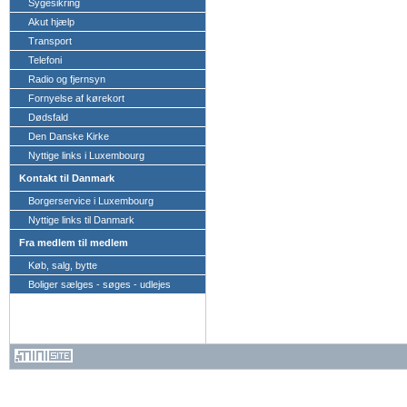
Sygesikring
Akut hjælp
Transport
Telefoni
Radio og fjernsyn
Fornyelse af kørekort
Dødsfald
Den Danske Kirke
Nyttige links i Luxembourg
Kontakt til Danmark
Borgerservice i Luxembourg
Nyttige links til Danmark
Fra medlem til medlem
Køb, salg, bytte
Boliger sælges - søges - udlejes