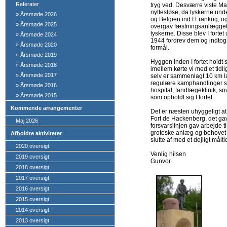
Referater
tryg ved. Desværre viste Mag
nyttesløse, da tyskerne un
»
Årsmøde 2026
og Belgien ind I Frankrig, 
»
Årsmøde 2025
overgav fæstningsanlægget 
tyskerne. Disse blev I fortet
»
Årsmøde 2024
1944 fordrev dem og indtog f
»
Årsmøde 2020
formål.
»
Årsmøde 2019
Hyggen inden I fortet holdt
»
Årsmøde 2018
imellem kørte vi med et ti
»
Årsmøde 2017
selv er sammenlagt 10 km lan
regulære kamphandlinger st
»
Årsmøde 2016
hospital, tandlægeklinik, so
»
Årsmøde 2015
som opholdt sig I fortet.
Kommende arrangementer
Det er næsten uhyggeligt a
Fort de Hackenberg, det gav 
Maj 2026
forsvarslinjen gav arbejde
groteske anlæg og behovet for
Afholdte aktiviteter
slutte af med et dejligt målt
2020 oversigt
Venlig hilsen
2019 oversigt
Gunvor
2018 oversigt
2017 oversigt
2016 oversigt
2015 oversigt
2014 oversigt
2013 oversigt