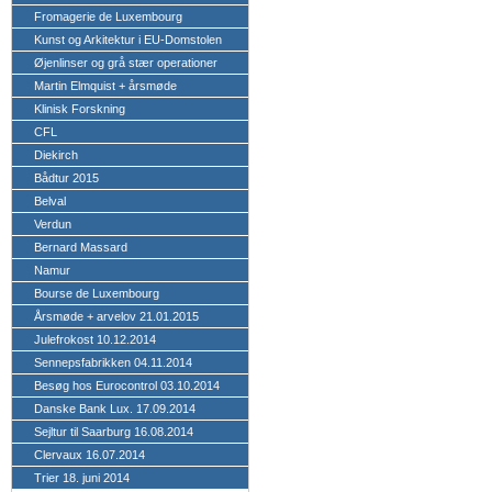
Fromagerie de Luxembourg
Kunst og Arkitektur i EU-Domstolen
Øjenlinser og grå stær operationer
Martin Elmquist + årsmøde
Klinisk Forskning
CFL
Diekirch
Bådtur 2015
Belval
Verdun
Bernard Massard
Namur
Bourse de Luxembourg
Årsmøde + arvelov 21.01.2015
Julefrokost 10.12.2014
Sennepsfabrikken 04.11.2014
Besøg hos Eurocontrol 03.10.2014
Danske Bank Lux. 17.09.2014
Sejltur til Saarburg 16.08.2014
Clervaux 16.07.2014
Trier 18. juni 2014