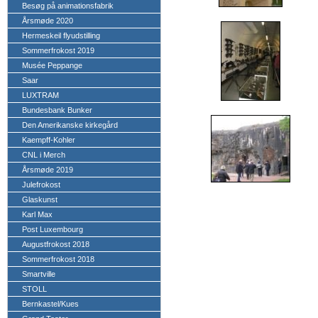
Besøg på animationsfabrik
Årsmøde 2020
Hermeskeil flyudstilling
Sommerfrokost 2019
Musée Peppange
Saar
LUXTRAM
Bundesbank Bunker
Den Amerikanske kirkegård
Kaempff-Kohler
CNL i Merch
Årsmøde 2019
Julefrokost
Glaskunst
Karl Max
Post Luxembourg
Augustfrokost 2018
Sommerfrokost 2018
Smartville
STOLL
Bernkastel/Kues