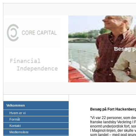
Besøg p
Velkommen
Besøg på Fort Hackenberg
Hvem er vi
“Vi var 22 personer, som den
Formål
franske landsby Veckring I 
Kontakt
enormt underjordisk fort, s
I Maginot-linjen, der skulle
Medlemsliste
som landet – med god grund, 