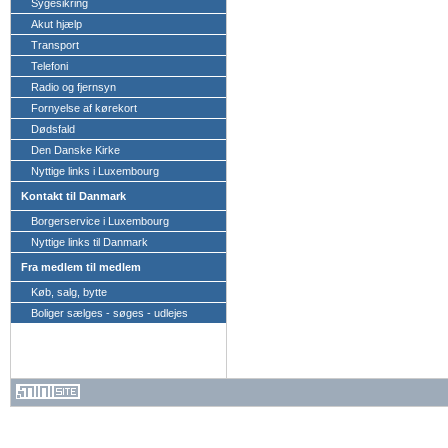
Sygesikring
Akut hjælp
Transport
Telefoni
Radio og fjernsyn
Fornyelse af kørekort
Dødsfald
Den Danske Kirke
Nyttige links i Luxembourg
Kontakt til Danmark
Borgerservice i Luxembourg
Nyttige links til Danmark
Fra medlem til medlem
Køb, salg, bytte
Boliger sælges - søges - udlejes