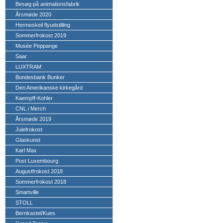
Besøg på animationsfabrik
Årsmøde 2020
Hermeskeil flyudstilling
Sommerfrokost 2019
Musée Peppange
Saar
LUXTRAM
Bundesbank Bunker
Den Amerikanske kirkegård
Kaempff-Kohler
CNL i Merch
Årsmøde 2019
Julefrokost
Glaskunst
Karl Max
Post Luxembourg
Augustfrokost 2018
Sommerfrokost 2018
Smartville
STOLL
Bernkastel/Kues