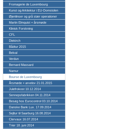
Fromagerie de Luxembourg
Kunst og Arkitektur i EU-Domstolen
Øjenlinser og grå stær operationer
Martin Elmquist + årsmøde
Klinisk Forskning
CFL
Diekirch
Bådtur 2015
Belval
Verdun
Bernard Massard
Namur
Bourse de Luxembourg
Årsmøde + arvelov 21.01.2015
Julefrokost 10.12.2014
Sennepsfabrikken 04.11.2014
Besøg hos Eurocontrol 03.10.2014
Danske Bank Lux. 17.09.2014
Sejltur til Saarburg 16.08.2014
Clervaux 16.07.2014
Trier 18. juni 2014