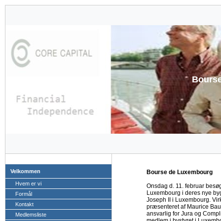
Bours
Velkommen
Bourse de Luxembourg
Hvem er vi
Onsdag d. 11. februar besø
Luxembourg i deres nye by
Formål
Joseph II i Luxembourg. Vi
Kontakt
præsenteret af Maurice Bau
ansvarlig for Jura og Comp
Medlemsliste
medlem i bystyret i Luxemb