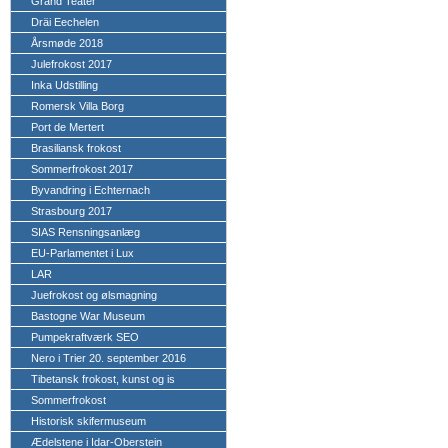
Grand Teater
Dräi Eechelen
Årsmøde 2018
Julefrokost 2017
Inka Udstilling
Romersk Villa Borg
Port de Mertert
Brasiliansk frokost
Sommerfrokost 2017
Byvandring i Echternach
Strasbourg 2017
SIAS Rensningsanlæg
EU-Parlamentet i Lux
LAR
Juefrokost og ølsmagning
Bastogne War Museum
Pumpekraftværk SEO
Nero i Trier 20. september 2016
Tibetansk frokost, kunst og is
Sommerfrokost
Historisk skifermuseum
Ædelstene i Idar-Oberstein