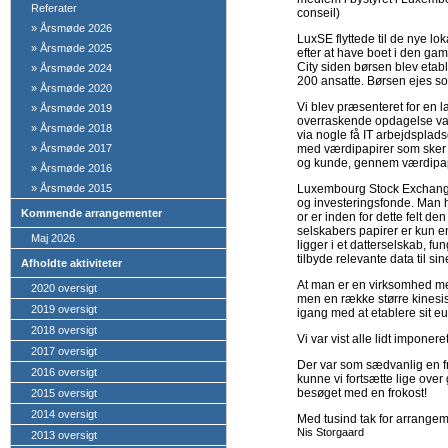
Referater
conseil)
»
Årsmøde 2026
LuxSE flyttede til de nye loka
»
Årsmøde 2025
efter at have boet i den ga
City siden børsen blev etabl
»
Årsmøde 2024
200 ansatte. Børsen ejes so
»
Årsmøde 2020
Vi blev præsenteret for en 
»
Årsmøde 2019
overraskende opdagelse var 
»
Årsmøde 2018
via nogle få IT arbejdsplads
»
Årsmøde 2017
med værdipapirer som sker p
og kunde, gennem værdipap
»
Årsmøde 2016
»
Årsmøde 2015
Luxembourg Stock Exchange e
og investeringsfonde. Man h
Kommende arrangementer
or er inden for dette felt 
selskabers papirer er kun en
Maj 2026
ligger i et datterselskab, 
tilbyde relevante data til si
Afholdte aktiviteter
At man er en virksomhed med
2020 oversigt
men en række større kinesisk
2019 oversigt
igang med at etablere sit 
2018 oversigt
Vi var vist alle lidt impone
2017 oversigt
Der var som sædvanlig en 
2016 oversigt
kunne vi fortsætte lige over
besøget med en frokost!
2015 oversigt
2014 oversigt
Med tusind tak for arrangem
Nis Storgaard
2013 oversigt