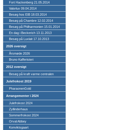
Fort Hackenberg 21.05.2014
Valorlux 09.04.2014
Besøg hos EIB 18.03.2014
Besøg på Chambre 12.02.2014
Besøg på Philharmonien 15.01.2014
En dag i Beckerich 13.11.2013
Besøg på Luxlait 17.10.2013
2026 oversigt
Årsmøde 2026
Bruno Kafferisteri
2012 oversigt
Besøg på kraft varme centralen
Julefrokost 2019
PharaonenGold
Arrangementer i 2024
Julefrokost 2024
Zyllinderhaus
Sommerfrokost 2024
Orval Abbey
Konviktsgaart