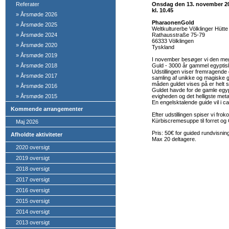
Referater
Onsdag
den 13. november 20
kl. 10.45
»
Årsmøde 2026
PharaonenGold
»
Årsmøde 2025
Weltkulturerbe Völklinger Hütte
»
Årsmøde 2024
Rathausstraße 75-79
66333 Völklingen
»
Årsmøde 2020
Tyskland
»
Årsmøde 2019
I november besøger vi den meg
»
Årsmøde 2018
Guld - 3000 år gammel egyptisk
Udstillingen viser fremragende
»
Årsmøde 2017
samling af unikke og magiske gu
måden guldet vises på er helt s
»
Årsmøde 2016
Guldet havde for de gamle egyp
»
Årsmøde 2015
evigheden og det helligste met
En engelsktalende guide vil i ca
Kommende arrangementer
Efter udstillingen spiser vi fr
Kürbiscremesuppe til forret og C
Maj 2026
Pris: 50€ for guided rundvisning
Afholdte aktiviteter
Max 20 deltagere.
2020 oversigt
2019 oversigt
2018 oversigt
2017 oversigt
2016 oversigt
2015 oversigt
2014 oversigt
2013 oversigt