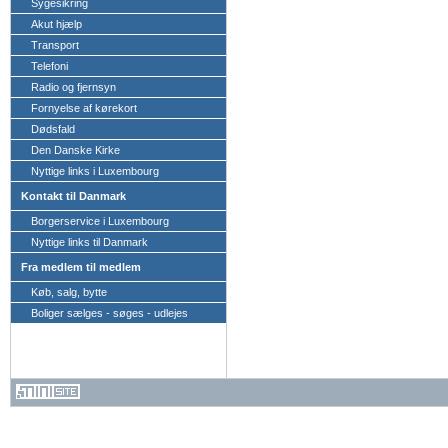
Sygesikring
Akut hjælp
Transport
Telefoni
Radio og fjernsyn
Fornyelse af kørekort
Dødsfald
Den Danske Kirke
Nyttige links i Luxembourg
Kontakt til Danmark
Borgerservice i Luxembourg
Nyttige links til Danmark
Fra medlem til medlem
Køb, salg, bytte
Boliger sælges - søges - udlejes