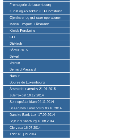
Fromagerie de Luxembourg
Kunst og Arkitektur i EU-Domstolen
Øjenlinser og grå stær operationer
Martin Elmquist + årsmøde
Klinisk Forskning
CFL
Diekirch
Bådtur 2015
Belval
Verdun
Bernard Massard
Namur
Bourse de Luxembourg
Årsmøde + arvelov 21.01.2015
Julefrokost 10.12.2014
Sennepsfabrikken 04.11.2014
Besøg hos Eurocontrol 03.10.2014
Danske Bank Lux. 17.09.2014
Sejltur til Saarburg 16.08.2014
Clervaux 16.07.2014
Trier 18. juni 2014