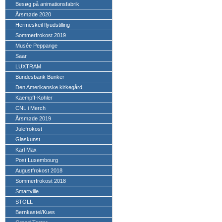
Besøg på animationsfabrik
Årsmøde 2020
Hermeskeil flyudstilling
Sommerfrokost 2019
Musée Peppange
Saar
LUXTRAM
Bundesbank Bunker
Den Amerikanske kirkegård
Kaempff-Kohler
CNL i Merch
Årsmøde 2019
Julefrokost
Glaskunst
Karl Max
Post Luxembourg
Augustfrokost 2018
Sommerfrokost 2018
Smartville
STOLL
Bernkastel/Kues