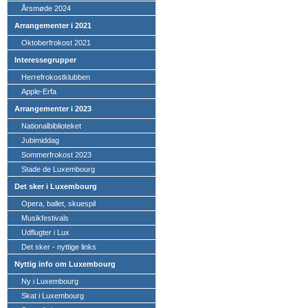
Årsmøde 2024
Arrangementer i 2021
Oktoberfrokost 2021
Interessegrupper
Herrefrokostklubben
Apple-Erfa
Arrangementer i 2023
Nationalbiblioteket
Jubimiddag
Sommerfrokost 2023
Stade de Luxembourg
Det sker i Luxembourg
Opera, ballet, skuespil
Musikfestivals
Udflugter i Lux
Det sker - nyttige links
Nyttig info om Luxembourg
Ny i Luxembourg
Skat i Luxembourg