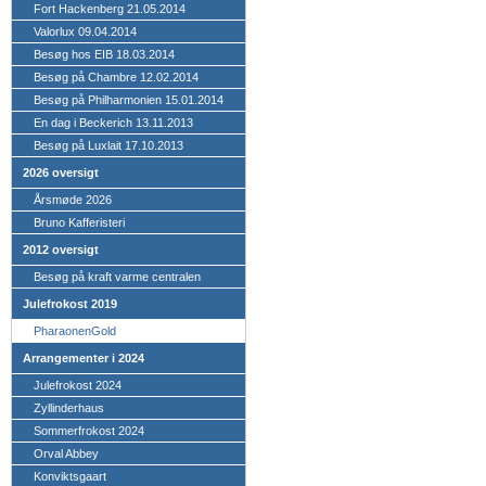
Fort Hackenberg 21.05.2014
Valorlux 09.04.2014
Besøg hos EIB 18.03.2014
Besøg på Chambre 12.02.2014
Besøg på Philharmonien 15.01.2014
En dag i Beckerich 13.11.2013
Besøg på Luxlait 17.10.2013
2026 oversigt
Årsmøde 2026
Bruno Kafferisteri
2012 oversigt
Besøg på kraft varme centralen
Julefrokost 2019
PharaonenGold
Arrangementer i 2024
Julefrokost 2024
Zyllinderhaus
Sommerfrokost 2024
Orval Abbey
Konviktsgaart