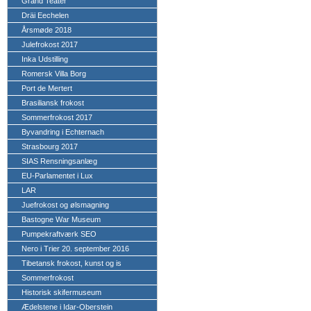
Grand Teater
Dräi Eechelen
Årsmøde 2018
Julefrokost 2017
Inka Udstilling
Romersk Villa Borg
Port de Mertert
Brasiliansk frokost
Sommerfrokost 2017
Byvandring i Echternach
Strasbourg 2017
SIAS Rensningsanlæg
EU-Parlamentet i Lux
LAR
Juefrokost og ølsmagning
Bastogne War Museum
Pumpekraftværk SEO
Nero i Trier 20. september 2016
Tibetansk frokost, kunst og is
Sommerfrokost
Historisk skifermuseum
Ædelstene i Idar-Oberstein