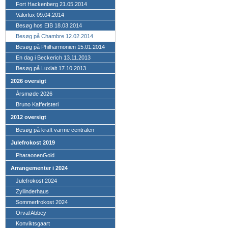
Fort Hackenberg 21.05.2014
Valorlux 09.04.2014
Besøg hos EIB 18.03.2014
Besøg på Chambre 12.02.2014
Besøg på Philharmonien 15.01.2014
En dag i Beckerich 13.11.2013
Besøg på Luxlait 17.10.2013
2026 oversigt
Årsmøde 2026
Bruno Kafferisteri
2012 oversigt
Besøg på kraft varme centralen
Julefrokost 2019
PharaonenGold
Arrangementer i 2024
Julefrokost 2024
Zyllinderhaus
Sommerfrokost 2024
Orval Abbey
Konviktsgaart