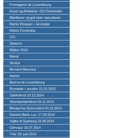
Fromagerie de Luxembourg
Kunst og Arkitektur i EU-Domstolen
Øjenlinser og grå stær operationer
Martin Elmquist + årsmøde
Klinisk Forskning
CFL
Diekirch
Bådtur 2015
Belval
Verdun
Bernard Massard
Namur
Bourse de Luxembourg
Årsmøde + arvelov 21.01.2015
Julefrokost 10.12.2014
Sennepsfabrikken 04.11.2014
Besøg hos Eurocontrol 03.10.2014
Danske Bank Lux. 17.09.2014
Sejltur til Saarburg 16.08.2014
Clervaux 16.07.2014
Trier 18. juni 2014