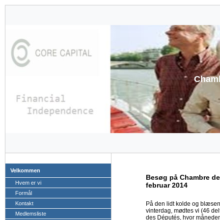
Chamb
Velkommen
Besøg på Chambre de
Hvem er vi
februar 2014
Formål
Kontakt
På den lidt kolde og blæse
vinterdag, mødtes vi (46 de
Medlemsliste
des Députés, hvor månedens