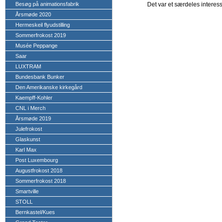
Besøg på animationsfabrik
Det var et særdeles interes
Årsmøde 2020
Hermeskeil flyudstilling
Sommerfrokost 2019
Musée Peppange
Saar
LUXTRAM
Bundesbank Bunker
Den Amerikanske kirkegård
Kaempff-Kohler
CNL i Merch
Årsmøde 2019
Julefrokost
Glaskunst
Karl Max
Post Luxembourg
Augustfrokost 2018
Sommerfrokost 2018
Smartville
STOLL
Bernkastel/Kues