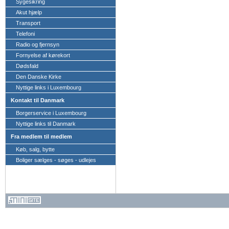
Sygesikring
Akut hjælp
Transport
Telefoni
Radio og fjernsyn
Fornyelse af kørekort
Dødsfald
Den Danske Kirke
Nyttige links i Luxembourg
Kontakt til Danmark
Borgerservice i Luxembourg
Nyttige links til Danmark
Fra medlem til medlem
Køb, salg, bytte
Boliger sælges - søges - udlejes