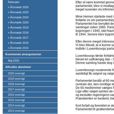
Referater
Efter at være kommet gennem
parlamentet, blev vi modta
»
Årsmøde 2026
meget suveræn vis informere
»
Årsmøde 2025
Mme Heinen startede med i 
»
Årsmøde 2024
fortælle os om parlamentsb
»
Årsmøde 2020
Parlamentet har benyttet de
samlinger siden 1860. Parl
»
Årsmøde 2019
bygningen i 1940, idet Nazi
»
Årsmøde 2018
til 1944. Senere blev bygn
»
Årsmøde 2017
Efter denne meget interessa
»
Årsmøde 2016
Vi blev tilbudt, at vi kunn
»
Årsmøde 2015
indblik i Luxembourgs parl
Kommende arrangementer
Luxembourgs første forfatnin
blevet en uafhængig stat 
Maj 2026
Denne samling havde dog in
Afholdte aktiviteter
Luxembourgs nuværende forf
2020 oversigt
samtidigt fik valgret og val
2019 oversigt
Parlamentet består af 60 m
2018 oversigt
centrale del, den nordlige 
De 60 medlemmer vælges fo
2017 oversigt
Lige efter valget samles d
2016 oversigt
og beslutter regeringens 
Præsidenten er bestemt, tr
2015 oversigt
2014 oversigt
Kort fortalt og forenklet er
Parlamentet til godkendelse
2013 oversigt