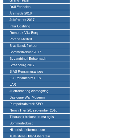
Grand Teater
Dräi Eechelen
Årsmøde 2018
Julefrokost 2017
Inka Udstilling
Romersk Villa Borg
Port de Mertert
Brasiliansk frokost
Sommerfrokost 2017
Byvandring i Echternach
Strasbourg 2017
SIAS Rensningsanlæg
EU-Parlamentet i Lux
LAR
Juefrokost og ølsmagning
Bastogne War Museum
Pumpekraftværk SEO
Nero i Trier 20. september 2016
Tibetansk frokost, kunst og is
Sommerfrokost
Historisk skifermuseum
Ædelstene i Idar-Oberstein