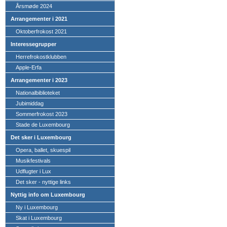
Årsmøde 2024
Arrangementer i 2021
Oktoberfrokost 2021
Interessegrupper
Herrefrokostklubben
Apple-Erfa
Arrangementer i 2023
Nationalbiblioteket
Jubimiddag
Sommerfrokost 2023
Stade de Luxembourg
Det sker i Luxembourg
Opera, ballet, skuespil
Musikfestivals
Udflugter i Lux
Det sker - nyttige links
Nyttig info om Luxembourg
Ny i Luxembourg
Skat i Luxembourg