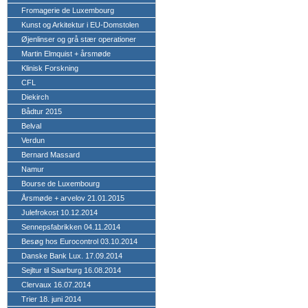
Fromagerie de Luxembourg
Kunst og Arkitektur i EU-Domstolen
Øjenlinser og grå stær operationer
Martin Elmquist + årsmøde
Klinisk Forskning
CFL
Diekirch
Bådtur 2015
Belval
Verdun
Bernard Massard
Namur
Bourse de Luxembourg
Årsmøde + arvelov 21.01.2015
Julefrokost 10.12.2014
Sennepsfabrikken 04.11.2014
Besøg hos Eurocontrol 03.10.2014
Danske Bank Lux. 17.09.2014
Sejltur til Saarburg 16.08.2014
Clervaux 16.07.2014
Trier 18. juni 2014