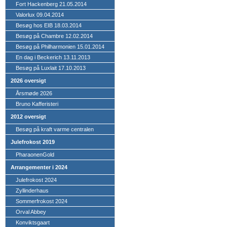
Fort Hackenberg 21.05.2014
Valorlux 09.04.2014
Besøg hos EIB 18.03.2014
Besøg på Chambre 12.02.2014
Besøg på Philharmonien 15.01.2014
En dag i Beckerich 13.11.2013
Besøg på Luxlait 17.10.2013
2026 oversigt
Årsmøde 2026
Bruno Kafferisteri
2012 oversigt
Besøg på kraft varme centralen
Julefrokost 2019
PharaonenGold
Arrangementer i 2024
Julefrokost 2024
Zyllinderhaus
Sommerfrokost 2024
Orval Abbey
Konviktsgaart