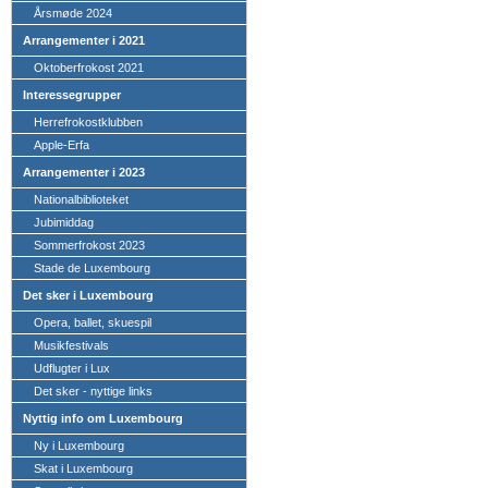
Årsmøde 2024
Arrangementer i 2021
Oktoberfrokost 2021
Interessegrupper
Herrefrokostklubben
Apple-Erfa
Arrangementer i 2023
Nationalbiblioteket
Jubimiddag
Sommerfrokost 2023
Stade de Luxembourg
Det sker i Luxembourg
Opera, ballet, skuespil
Musikfestivals
Udflugter i Lux
Det sker - nyttige links
Nyttig info om Luxembourg
Ny i Luxembourg
Skat i Luxembourg