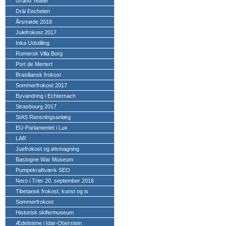
Grand Teater
Dräi Eechelen
Årsmøde 2018
Julefrokost 2017
Inka Udstilling
Romersk Villa Borg
Port de Mertert
Brasiliansk frokost
Sommerfrokost 2017
Byvandring i Echternach
Strasbourg 2017
SIAS Rensningsanlæg
EU-Parlamentet i Lux
LAR
Juefrokost og ølsmagning
Bastogne War Museum
Pumpekraftværk SEO
Nero i Trier 20. september 2016
Tibetansk frokost, kunst og is
Sommerfrokost
Historisk skifermuseum
Ædelstene i Idar-Oberstein