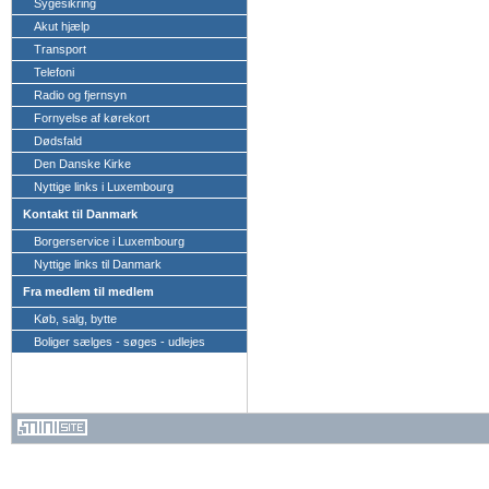
Sygesikring
Akut hjælp
Transport
Telefoni
Radio og fjernsyn
Fornyelse af kørekort
Dødsfald
Den Danske Kirke
Nyttige links i Luxembourg
Kontakt til Danmark
Borgerservice i Luxembourg
Nyttige links til Danmark
Fra medlem til medlem
Køb, salg, bytte
Boliger sælges - søges - udlejes