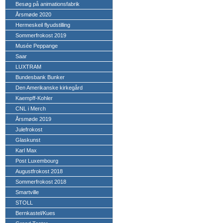
Besøg på animationsfabrik
Årsmøde 2020
Hermeskeil flyudstilling
Sommerfrokost 2019
Musée Peppange
Saar
LUXTRAM
Bundesbank Bunker
Den Amerikanske kirkegård
Kaempff-Kohler
CNL i Merch
Årsmøde 2019
Julefrokost
Glaskunst
Karl Max
Post Luxembourg
Augustfrokost 2018
Sommerfrokost 2018
Smartville
STOLL
Bernkastel/Kues